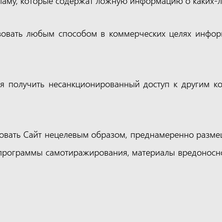
ламу, которые содержат ложную информацию о каких-л
зовать любым способом в коммерческих целях инфо
ся получить несанкционированный доступ к другим 
овать Сайт нецелевым образом, преднамеренно разме
программы самотиражирования, материалы вредоносно